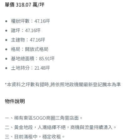
單價 318.07 萬/坪
權狀坪數：47.16坪
建坪：47.16坪
主建物：47.16坪
格局：開放式格局
基地總面積：85.91坪
土地持分：21.48坪
*本資料之坪數有錯時,將依照地政機關最新登記騰本為準
物件說明
ㄧ、稀有東區SOGO商圈三角窗店面。
二、黃金地段，人潮絡繹不絕，商機與流量持續湧入。
三、目前滿租中，穩定收租。