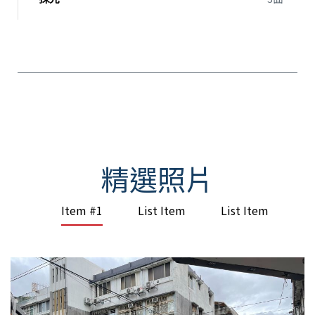
精選照片
Item #1
List Item
List Item