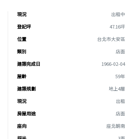
現況
出租中
登記坪
47.16坪
位置
台北市大安區
類別
店面
建築完成日
1966-02-04
屋齡
59年
建築規劃
地上4層
現況
出租
房屋用途
店面
座向
座北朝南
採光
3面