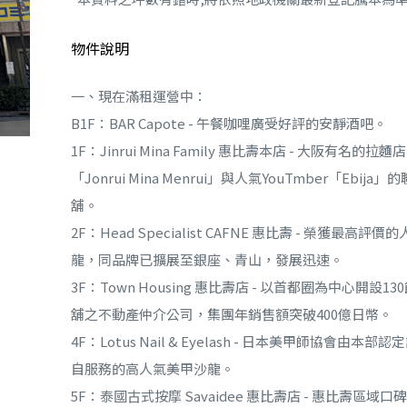
物件說明
一、現在滿租運營中：
B1F：BAR Capote - 午餐咖哩廣受好評的安靜酒吧。
1F：Jinrui Mina Family 惠比壽本店 - 大阪有名的拉麵店
「Jonrui Mina Menrui」與人氣YouTmber「Ebija」
舖。
2F：Head Specialist CAFNE 惠比壽 - 榮獲最高評價
龍，同品牌已擴展至銀座、青山，發展迅速。
3F：Town Housing 惠比壽店 - 以首都圈為中心開設13
舖之不動產仲介公司，集團年銷售額突破400億日幣。
4F：Lotus Nail & Eyelash - 日本美甲師協會由本部
自服務的高人氣美甲沙龍。
5F：泰國古式按摩 Savaidee 惠比壽店 - 惠比壽區域口