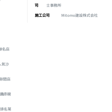
司
士事務所
施工公司
Mitomo建設株式会社
的聯名店
的人氣沙
0餘間店
認定講師親
碑排名第