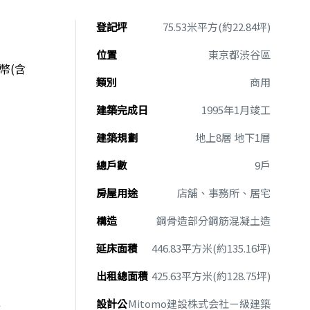
登記坪
75.53米平方(約22.84坪)
位置
東京都渋谷區
日幣(含
類別
商用
建築完成日
1995年1月竣工
建築規劃
地上8層 地下1層
總戶數
9戶
房屋用途
店舖、事務所、居宅
構造
鋼骨造部分鋼筋混凝土造
延床面積
446.83平方米(約135.16坪)
出租總面積
425.63平方米(約128.75坪)
設計公
Mitomo建設株式会社ㄧ級建築
準