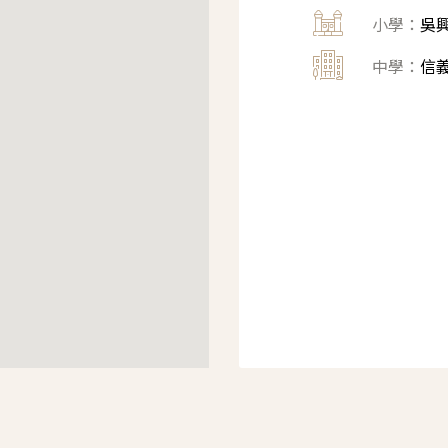
小學：
吳
中學：
信