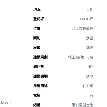
現況
自用
登記坪
141.01坪
位置
台北市信義區
類別
別墅
屋齡
38年
建築規劃
地上4層地下1層
總戶數
4戶
建築說明
別墅
準
房屋用途
住家用
電梯
有
的陽台，
結構
鋼筋混凝土造