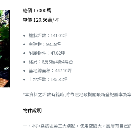
總價 17000萬
單價 120.56萬/坪
權狀坪數：141.01坪
主建物：93.19坪
附屬物件：47.82坪
格局：6房5廳4衛4陽台
基地總面積：447.10坪
土地坪數：145.31坪
*本資料之坪數有錯時,將依照地政機關最新登記騰本為
物件說明
一、本戶爲該區第三大別墅，使用空間大，層層有自己