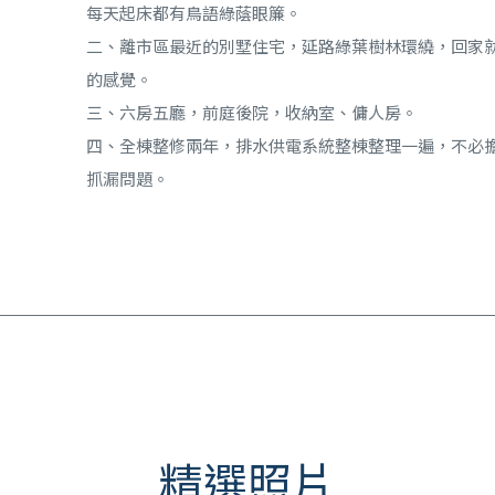
每天起床都有鳥語綠蔭眼簾。
二、離市區最近的別墅住宅，延路綠葉樹林環繞，回家
的感覺。
三、六房五廳，前庭後院，收納室、傭人房。
四、全棟整修兩年，排水供電系統整棟整理一遍，不必
抓漏問題。
精選照片